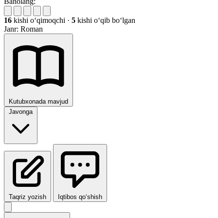
Baholang:
16
kishi oʻqimoqchi
·
5
kishi oʻqib boʻlgan
Janr:
Roman
Kutubxonada mavjud
Javonga
Taqriz yozish
Iqtibos qo‘shish