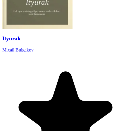
Ityurak
Mixail Bulgakov