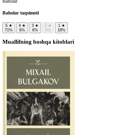
Baholar
Baholar taqsimoti
5
★
4
★
3
★
2
★
1
★
71%
6%
6%
0%
18%
Muallifning boshqa kitoblari