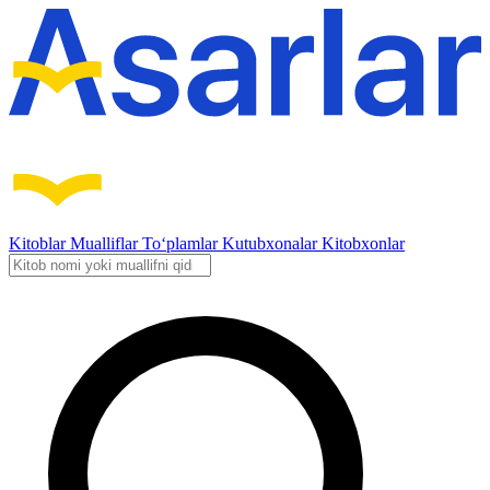
Kitoblar
Mualliflar
To‘plamlar
Kutubxonalar
Kitobxonlar