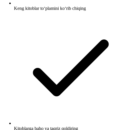
Keng kitoblar to‘plamini ko‘rib chiqing
Kitoblarga baho va taqriz qoldiring