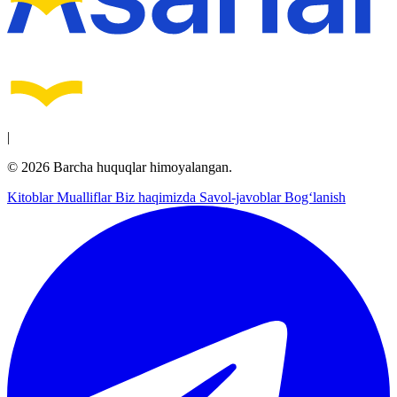
|
© 2026 Barcha huquqlar himoyalangan.
Kitoblar
Mualliflar
Biz haqimizda
Savol-javoblar
Bog‘lanish