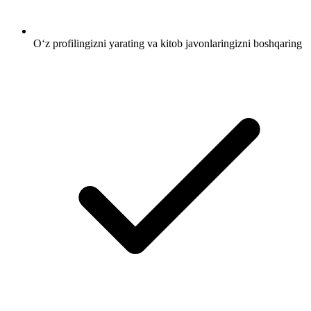
O‘z profilingizni yarating va kitob javonlaringizni boshqaring