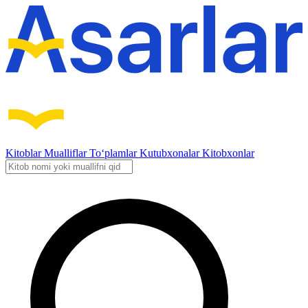
Kitoblar
Mualliflar
To‘plamlar
Kutubxonalar
Kitobxonlar