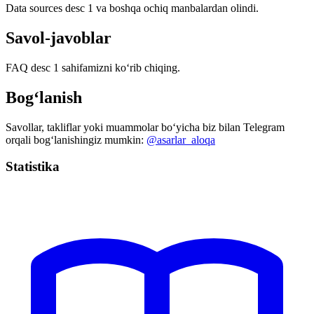
Data sources desc 1 va boshqa ochiq manbalardan olindi.
Savol-javoblar
FAQ desc 1 sahifamizni ko‘rib chiqing.
Bog‘lanish
Savollar, takliflar yoki muammolar bo‘yicha biz bilan Telegram
orqali bog‘lanishingiz mumkin:
@asarlar_aloqa
Statistika