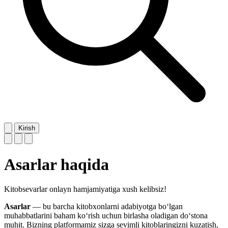
Kirish
Asarlar haqida
Kitobsevarlar onlayn hamjamiyatiga xush kelibsiz!
Asarlar
— bu barcha kitobxonlarni adabiyotga bo‘lgan
muhabbatlarini baham ko‘rish uchun birlasha oladigan do‘stona
muhit. Bizning platformamiz sizga sevimli kitoblaringizni kuzatish,