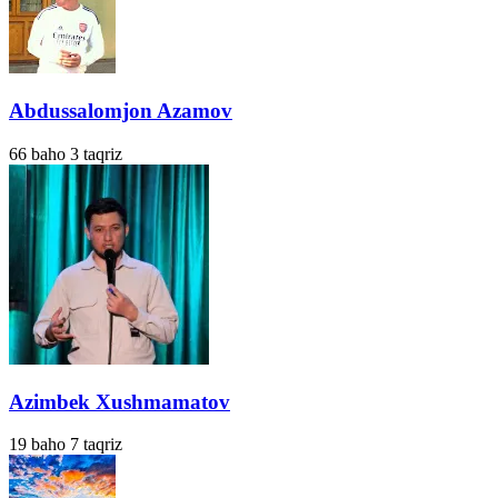
Abdussalomjon Azamov
66
baho
3
taqriz
Azimbek Xushmamatov
19
baho
7
taqriz