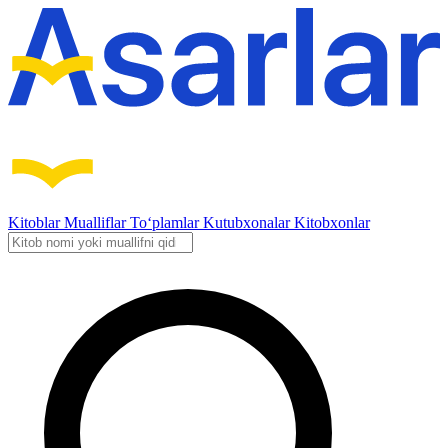
Kitoblar
Mualliflar
To‘plamlar
Kutubxonalar
Kitobxonlar