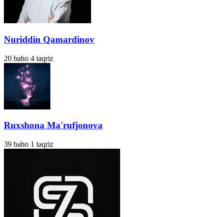
Nuriddin Qamardinov
20
baho
4
taqriz
Ruxshona Ma'rufjonova
39
baho
1
taqriz