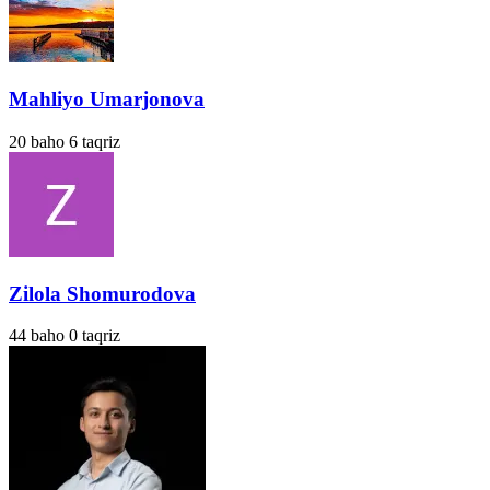
Mahliyo Umarjonova
20
baho
6
taqriz
Zilola Shomurodova
44
baho
0
taqriz