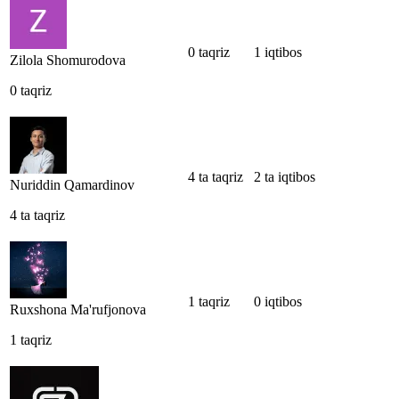
0 taqriz
1 iqtibos
Zilola Shomurodova
0 taqriz
4 ta taqriz
2 ta iqtibos
Nuriddin Qamardinov
4 ta taqriz
1 taqriz
0 iqtibos
Ruxshona Ma'rufjonova
1 taqriz