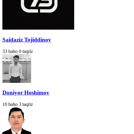
Saidaziz Tojiddinov
33
baho
0
taqriz
Doniyor Hoshimov
10
baho
3
taqriz