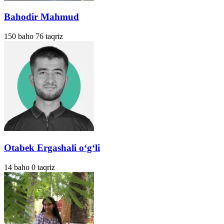
Bahodir Mahmud
150
baho
76
taqriz
Otabek Ergashali o‘g‘li
14
baho
0
taqriz