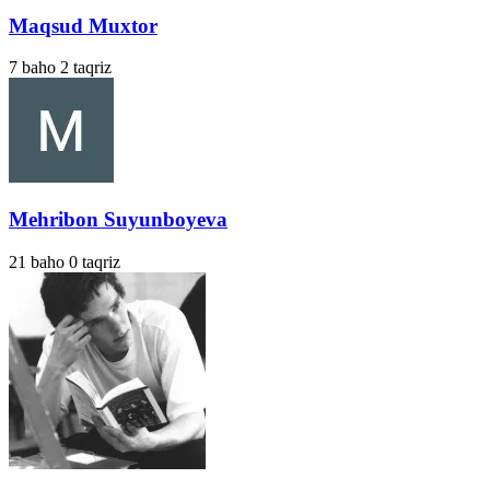
Maqsud Muxtor
7
baho
2
taqriz
Mehribon Suyunboyeva
21
baho
0
taqriz