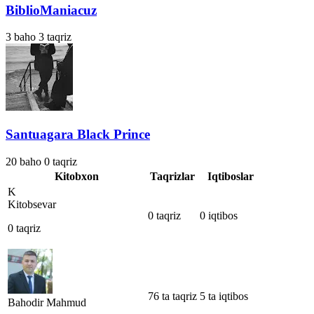
BiblioManiacuz
3
baho
3
taqriz
Santuagara Black Prince
20
baho
0
taqriz
Kitobxon
Taqrizlar
Iqtiboslar
K
Kitobsevar
0 taqriz
0 iqtibos
0 taqriz
76 ta taqriz
5 ta iqtibos
Bahodir Mahmud