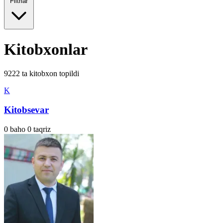
Filtrlar
Kitobxonlar
9222
ta kitobxon topildi
K
Kitobsevar
0
baho
0
taqriz