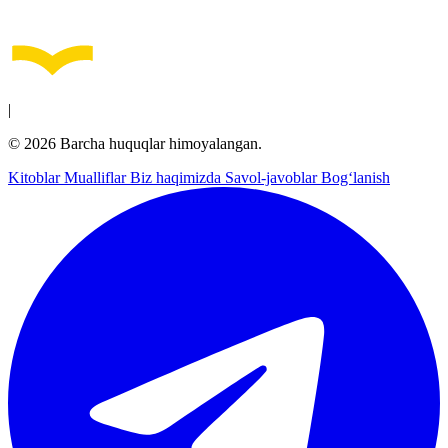
|
© 2026 Barcha huquqlar himoyalangan.
Kitoblar
Mualliflar
Biz haqimizda
Savol-javoblar
Bog‘lanish