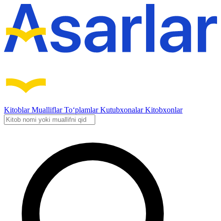
Kitoblar
Mualliflar
To‘plamlar
Kutubxonalar
Kitobxonlar