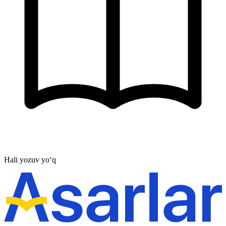
Hali yozuv yo‘q