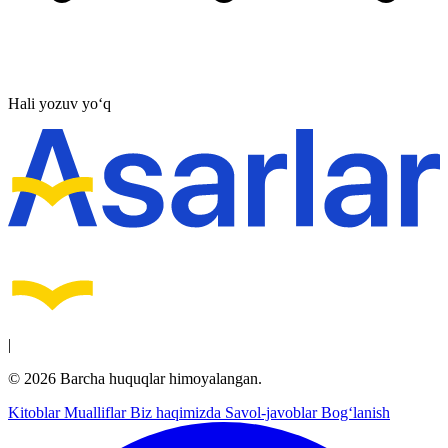
Hali yozuv yo‘q
|
© 2026 Barcha huquqlar himoyalangan.
Kitoblar
Mualliflar
Biz haqimizda
Savol-javoblar
Bog‘lanish