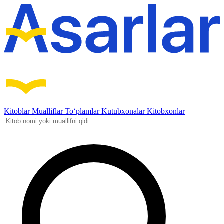
Kitoblar
Mualliflar
To‘plamlar
Kutubxonalar
Kitobxonlar