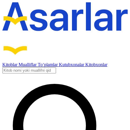
Kitoblar
Mualliflar
To‘plamlar
Kutubxonalar
Kitobxonlar