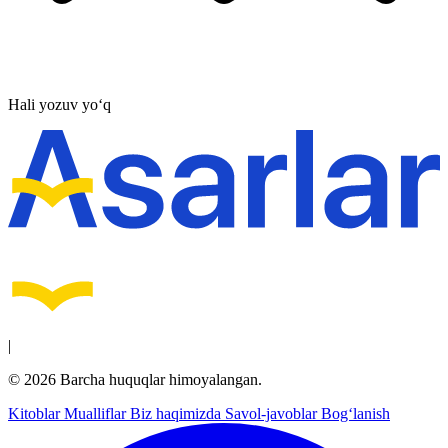
Hali yozuv yo‘q
|
© 2026 Barcha huquqlar himoyalangan.
Kitoblar
Mualliflar
Biz haqimizda
Savol-javoblar
Bog‘lanish