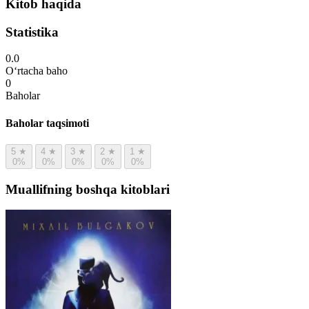
Kitob haqida
Statistika
0.0
O‘rtacha baho
0
Baholar
Baholar taqsimoti
5
★
4
★
3
★
2
★
1
★
0%
0%
0%
0%
0%
Muallifning boshqa kitoblari