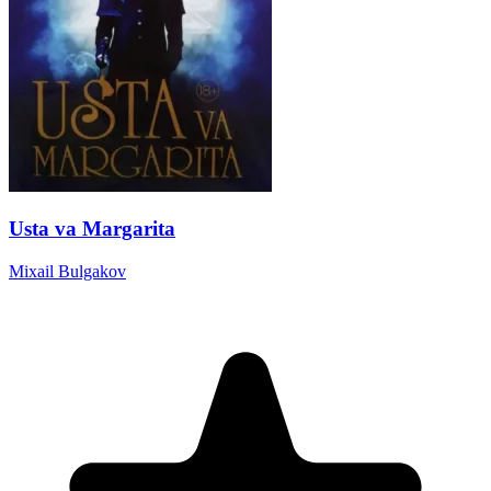
Usta va Margarita
Mixail Bulgakov