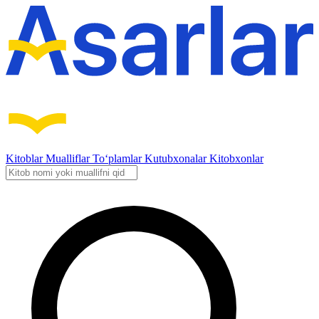
Kitoblar
Mualliflar
To‘plamlar
Kutubxonalar
Kitobxonlar