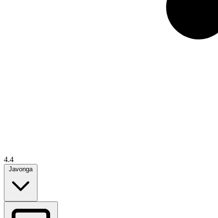
4.4
Javonga