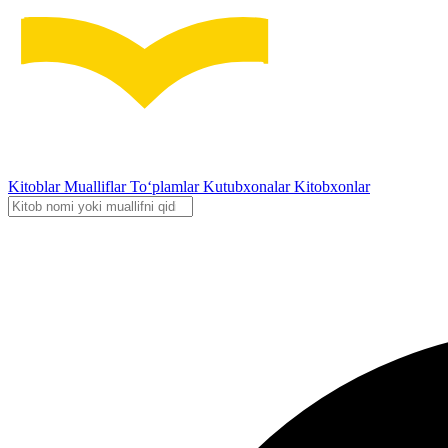
Kitoblar
Mualliflar
To‘plamlar
Kutubxonalar
Kitobxonlar