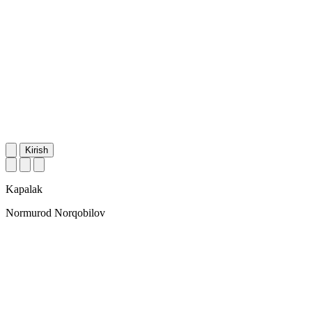
Kirish
Kapalak
Normurod Norqobilov