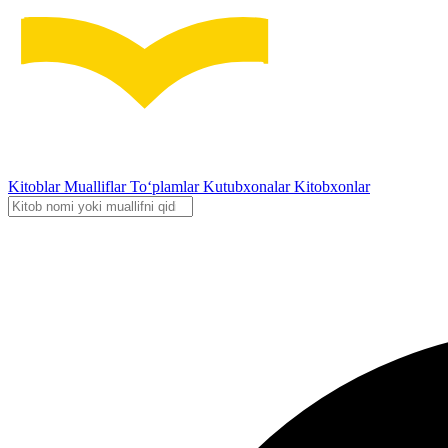
Kitoblar
Mualliflar
To‘plamlar
Kutubxonalar
Kitobxonlar