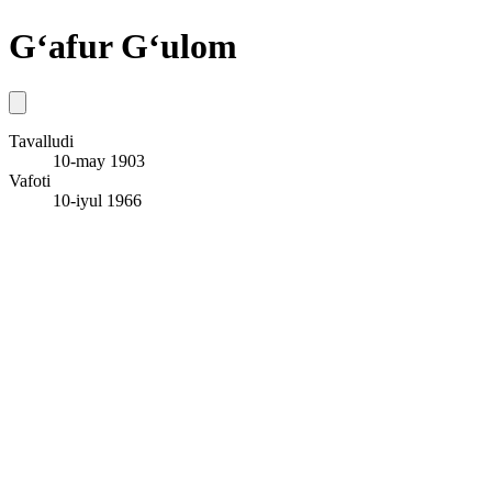
G‘afur G‘ulom
Tavalludi
10-may 1903
Vafoti
10-iyul 1966