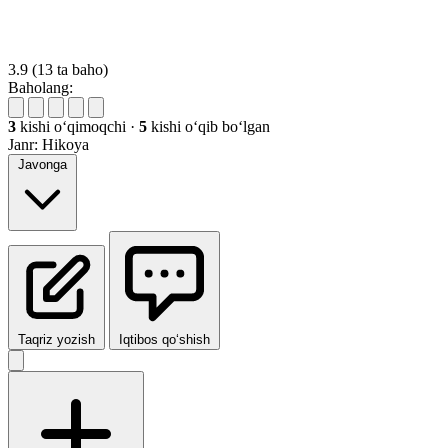
3.9
(13 ta baho)
Baholang:
3
kishi oʻqimoqchi
·
5
kishi oʻqib boʻlgan
Janr:
Hikoya
Javonga
Taqriz yozish
Iqtibos qo‘shish