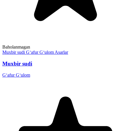
Baholanmagan
Muxbir sudi
G‘afur G‘ulom
Asarlar
Muxbir sudi
G‘afur G‘ulom