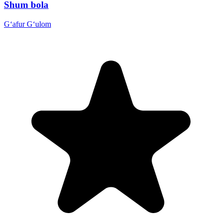
Shum bola
G‘afur G‘ulom