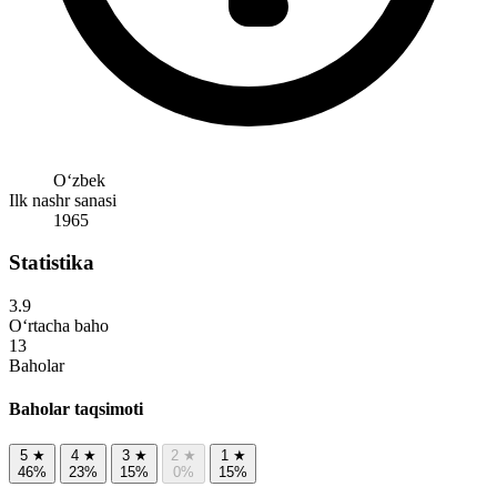
Oʻzbek
Ilk nashr sanasi
1965
Statistika
3.9
O‘rtacha baho
13
Baholar
Baholar taqsimoti
5
★
4
★
3
★
2
★
1
★
46%
23%
15%
0%
15%