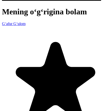
Mening o‘g‘rigina bolam
G‘afur G‘ulom