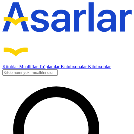
Kitoblar
Mualliflar
To‘plamlar
Kutubxonalar
Kitobxonlar