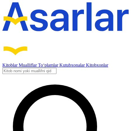
Kitoblar
Mualliflar
To‘plamlar
Kutubxonalar
Kitobxonlar