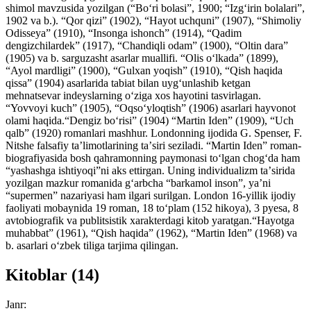
shimol mavzusida yozilgan (“Boʻri bolasi”, 1900; “Izgʻirin bolalari”,
1902 va b.). “Qor qizi” (1902), “Hayot uchquni” (1907), “Shimoliy
Odisseya” (1910), “Insonga ishonch” (1914), “Qadim
dengizchilardek” (1917), “Chandiqli odam” (1900), “Oltin dara”
(1905) va b. sarguzasht asarlar muallifi. “Olis oʻlkada” (1899),
“Ayol mardligi” (1900), “Gulxan yoqish” (1910), “Qish haqida
qissa” (1904) asarlarida tabiat bilan uygʻunlashib ketgan
mehnatsevar indeyslarning oʻziga xos hayotini tasvirlagan.
“Yovvoyi kuch” (1905), “Oqsoʻyloqtish” (1906) asarlari hayvonot
olami haqida.“Dengiz boʻrisi” (1904) “Martin Iden” (1909), “Uch
qalb” (1920) romanlari mashhur. Londonning ijodida G. Spenser, F.
Nitshe falsafiy taʼlimotlarining taʼsiri seziladi. “Martin Iden” roman-
biografiyasida bosh qahramonning paymonasi toʻlgan chogʻda ham
“yashashga ishtiyoqi”ni aks ettirgan. Uning individualizm taʼsirida
yozilgan mazkur romanida gʻarbcha “barkamol inson”, yaʼni
“supermen” nazariyasi ham ilgari surilgan. London 16-yillik ijodiy
faoliyati mobaynida 19 roman, 18 toʻplam (152 hikoya), 3 pyesa, 8
avtobiografik va publitsistik xarakterdagi kitob yaratgan.“Hayotga
muhabbat” (1961), “Qish haqida” (1962), “Martin Iden” (1968) va
b. asarlari oʻzbek tiliga tarjima qilingan.
Kitoblar (14)
Janr: