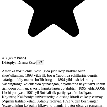
4.3
(48 ta baho)
Distopiya
Drama
Esse
+7
Amerika yozuvchisi. Yoshligida juda koʻp kasblar bilan
shugʻullangan. 1893-yilda ilk bor u Yaponiya sohillariga dengiz
safariga oddiy matros boʻlib borgan. 1894-yilda ishsizlarning
Vashingtonga koʻchishida qatnashgan, daydilarcha hayot tarzi uchun
qamoqqa olingan, siyosiy harakatlarga qoʻshilgan. 1895-yilda AQSh
ishchi partiyasi, 1901-yil Sotsialistik partiyaga aʼzo boʻlgan.
Keyinroq Kaliforniya universitetiga oʻqishga kiradi va koʻp oʻtmay
oʻqishni tashlab ketadi. Adabiy faoliyati 1893 y. dan boshlangan.
Yozuvchining koʻpgina hikoya toʻplamlari, qator qissa va romanlari