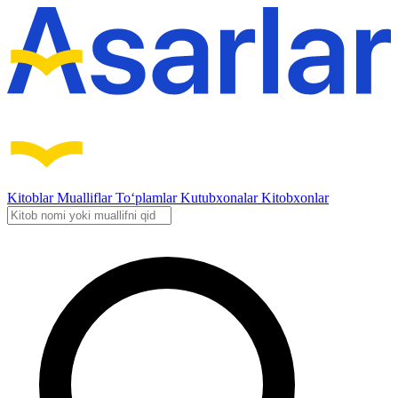
Kitoblar
Mualliflar
To‘plamlar
Kutubxonalar
Kitobxonlar