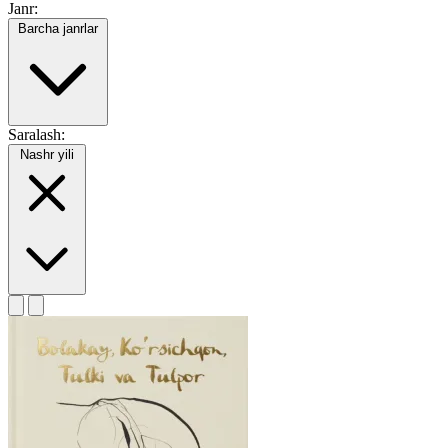
Janr:
Barcha janrlar
Saralash:
Nashr yili