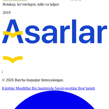
Bolakay, ko‘rsichqon, tulki va tulpor
2019
|
© 2026 Barcha huquqlar himoyalangan.
Kitoblar
Mualliflar
Biz haqimizda
Savol-javoblar
Bog‘lanish