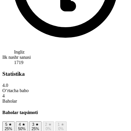
Ingliz
Ilk nashr sanasi
1719
Statistika
4.0
O‘rtacha baho
4
Baholar
Baholar taqsimoti
5
★
4
★
3
★
2
★
1
★
25%
50%
25%
0%
0%