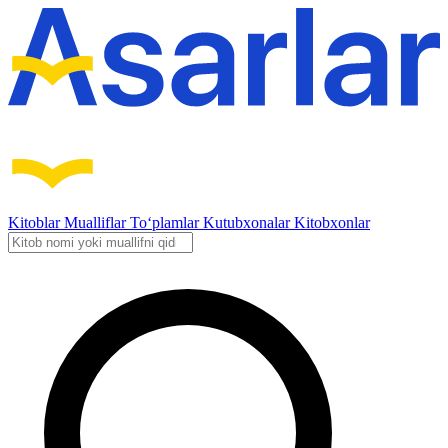
Kitoblar
Mualliflar
To‘plamlar
Kutubxonalar
Kitobxonlar