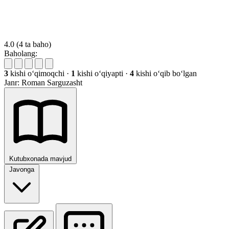
4.0
(4 ta baho)
Baholang:
3
kishi oʻqimoqchi
·
1
kishi oʻqiyapti
·
4
kishi oʻqib boʻlgan
Janr:
Roman
Sarguzasht
Kutubxonada mavjud
Javonga