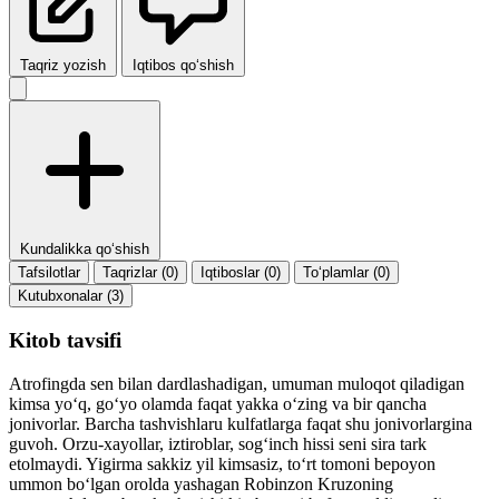
Taqriz yozish
Iqtibos qo‘shish
Kundalikka qo‘shish
Tafsilotlar
Taqrizlar (0)
Iqtiboslar (0)
To‘plamlar (0)
Kutubxonalar (3)
Kitob tavsifi
Atrofingda sen bilan dardlashadigan, umuman muloqot qiladigan
kimsa yo‘q, go‘yo olamda faqat yakka o‘zing va bir qancha
jonivorlar. Barcha tashvishlaru kulfatlarga faqat shu jonivorlargina
guvoh. Orzu-xayollar, iztiroblar, sog‘inch hissi seni sira tark
etolmaydi. Yigirma sakkiz yil kimsasiz, to‘rt tomoni bepoyon
ummon bo‘lgan orolda yashagan Robinzon Kruzoning