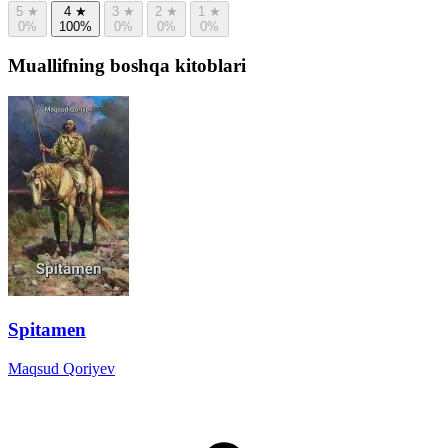
5
★
4
★
3
★
2
★
1
★
0%
100%
0%
0%
0%
Muallifning boshqa kitoblari
Spitamen
Maqsud Qoriyev