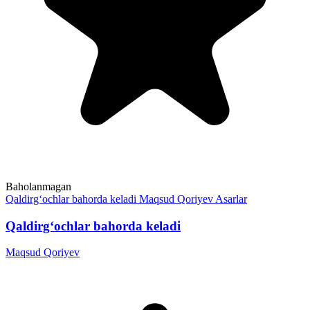
Baholanmagan
Qaldirg‘ochlar bahorda keladi
Maqsud Qoriyev
Asarlar
Qaldirg‘ochlar bahorda keladi
Maqsud Qoriyev