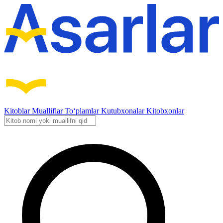
Kitoblar
Mualliflar
To‘plamlar
Kutubxonalar
Kitobxonlar