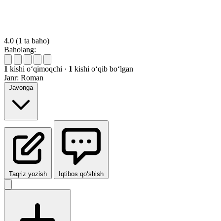
4.0
(1 ta baho)
Baholang:
1
kishi oʻqimoqchi
·
1
kishi oʻqib boʻlgan
Janr:
Roman
Javonga
Taqriz yozish
Iqtibos qo‘shish