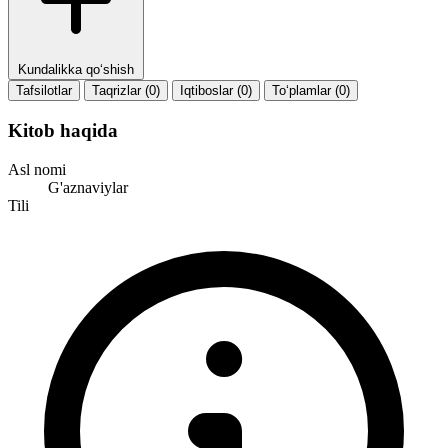
Kundalikka qo‘shish
Tafsilotlar
Taqrizlar (0)
Iqtiboslar (0)
To‘plamlar (0)
Kitob haqida
Asl nomi
G'aznaviylar
Tili