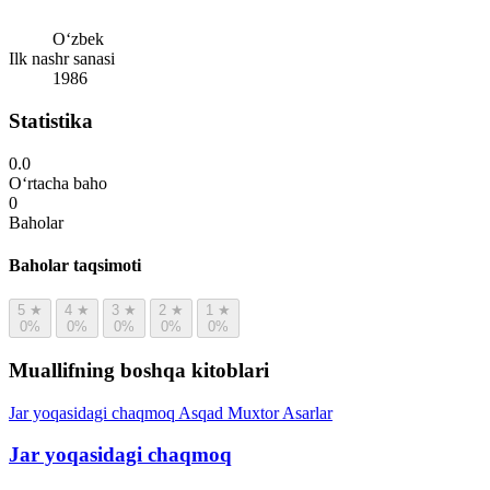
Oʻzbek
Ilk nashr sanasi
1986
Statistika
0.0
O‘rtacha baho
0
Baholar
Baholar taqsimoti
5
★
4
★
3
★
2
★
1
★
0%
0%
0%
0%
0%
Muallifning boshqa kitoblari
Jar yoqasidagi chaqmoq
Asqad Muxtor
Asarlar
Jar yoqasidagi chaqmoq