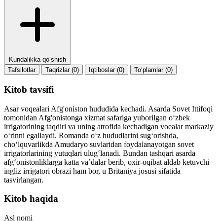
Kundalikka qo‘shish
Tafsilotlar
Taqrizlar (0)
Iqtiboslar (0)
To‘plamlar (0)
Kitob tavsifi
Asar voqealari Afg'oniston hududida kechadi. Asarda Sovet Ittifoqi
tomonidan Afg'onistonga xizmat safariga yuborilgan oʻzbek
irrigatorining taqdiri va uning atrofida kechadigan voealar markaziy
oʻrinni egallaydi. Romanda oʻz hududlarini sugʻorishda,
choʻlquvarlikda Amudaryo suvlaridan foydalanayotgan sovet
irrigatorlarining yutuqlari ulugʻlanadi. Bundan tashqari asarda
afgʻonistonliklarga katta vaʼdalar berib, oxir-oqibat aldab ketuvchi
ingliz irrigatori obrazi ham bor, u Britaniya josusi sifatida
tasvirlangan.
Kitob haqida
Asl nomi