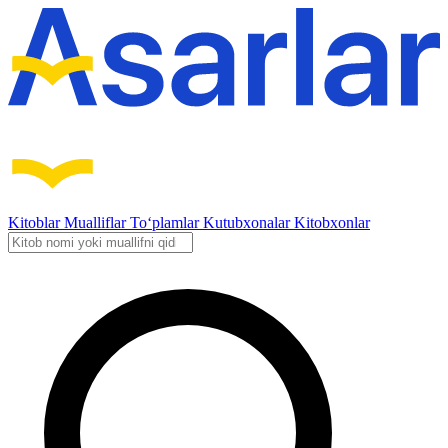
Kitoblar
Mualliflar
To‘plamlar
Kutubxonalar
Kitobxonlar