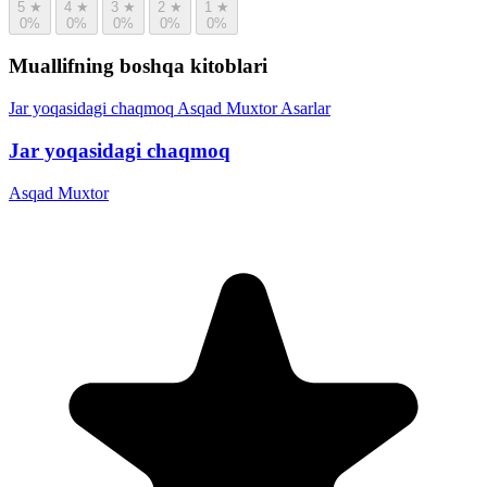
5
★
4
★
3
★
2
★
1
★
0%
0%
0%
0%
0%
Muallifning boshqa kitoblari
Jar yoqasidagi chaqmoq
Asqad Muxtor
Asarlar
Jar yoqasidagi chaqmoq
Asqad Muxtor