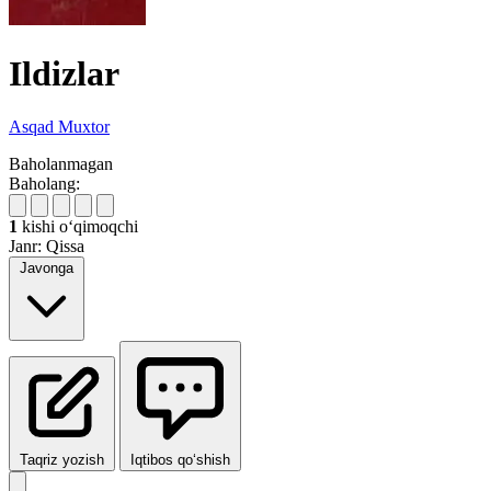
Ildizlar
Asqad Muxtor
Baholanmagan
Baholang:
1
kishi oʻqimoqchi
Janr:
Qissa
Javonga
Taqriz yozish
Iqtibos qo‘shish