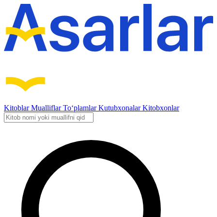
Kitoblar
Mualliflar
To‘plamlar
Kutubxonalar
Kitobxonlar