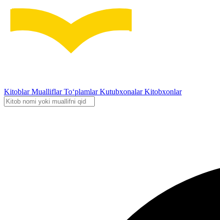
Kitoblar
Mualliflar
To‘plamlar
Kutubxonalar
Kitobxonlar