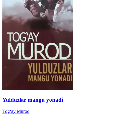
Yulduzlar mangu yonadi
Tog‘ay Murod