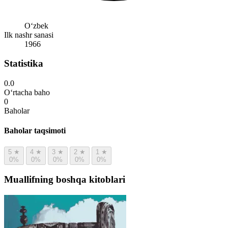
Oʻzbek
Ilk nashr sanasi
1966
Statistika
0.0
O‘rtacha baho
0
Baholar
Baholar taqsimoti
5
★
4
★
3
★
2
★
1
★
0%
0%
0%
0%
0%
Muallifning boshqa kitoblari