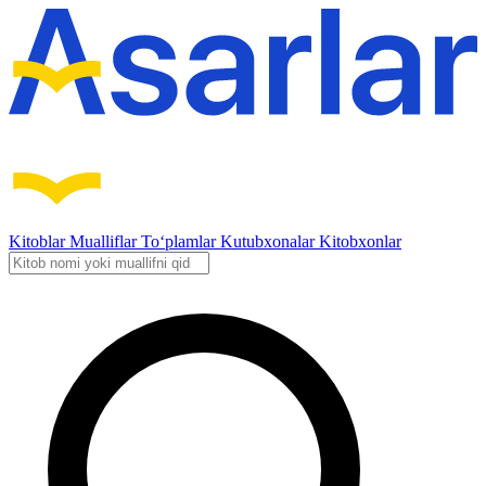
Kitoblar
Mualliflar
To‘plamlar
Kutubxonalar
Kitobxonlar