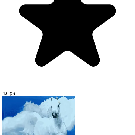
4.6
(5)