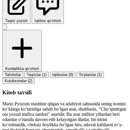
Taqriz yozish
Iqtibos qo‘shish
Kundalikka qo‘shish
Tafsilotlar
Taqrizlar (1)
Iqtiboslar (0)
To‘plamlar (1)
Kutubxonalar (2)
Kitob tavsifi
Mario Pyuzoni mashhur qilgan va adabiyot sahnasida uning nomini
ko‘klarga ko‘tarishga sabab bo‘lgan asar, shubhasiz, "Cho‘qintirgan
ota yoxud mafiya sardori" asaridir. Bu asar million yillardan beri
odamlar o‘rtasida davom etib kelayotgan illatlar, bir-birini
ko‘rolmaslik, cheksiz boylikka bo‘lgan hirs, adovat kabilarni ro‘y-
rost ifodalab bergani, shuningdek, amerikalik va sitsiliyalik