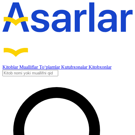
Kitoblar
Mualliflar
To‘plamlar
Kutubxonalar
Kitobxonlar