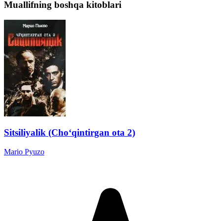
Muallifning boshqa kitoblari
Sitsiliyalik (Cho‘qintirgan ota 2)
Mario Pyuzo