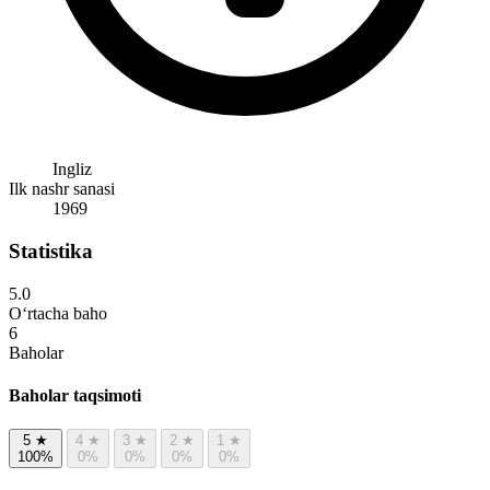
Ingliz
Ilk nashr sanasi
1969
Statistika
5.0
O‘rtacha baho
6
Baholar
Baholar taqsimoti
5
★
4
★
3
★
2
★
1
★
100%
0%
0%
0%
0%