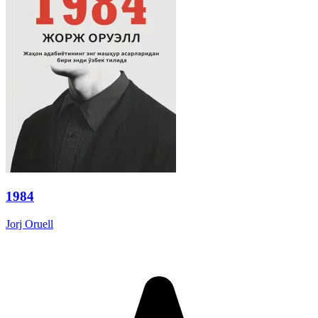
1984
Jorj Oruell