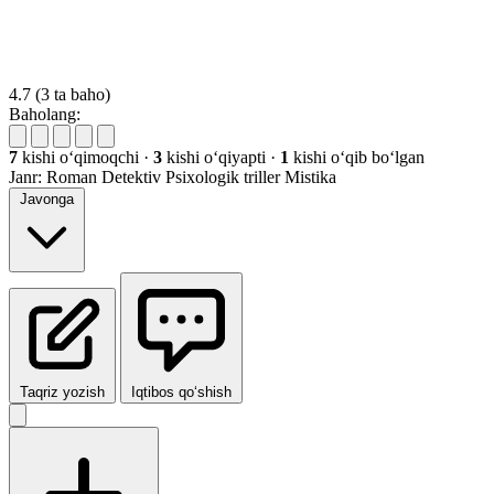
4.7
(3 ta baho)
Baholang:
7
kishi oʻqimoqchi
·
3
kishi oʻqiyapti
·
1
kishi oʻqib boʻlgan
Janr:
Roman
Detektiv
Psixologik triller
Mistika
Javonga
Taqriz yozish
Iqtibos qo‘shish