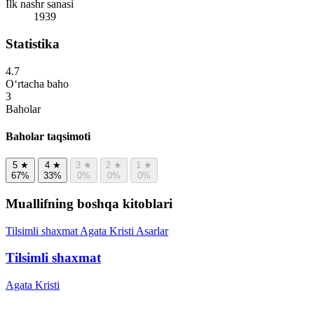
Ilk nashr sanasi
1939
Statistika
4.7
O‘rtacha baho
3
Baholar
Baholar taqsimoti
5
★
4
★
3
★
2
★
1
★
67%
33%
0%
0%
0%
Muallifning boshqa kitoblari
Tilsimli shaxmat
Agata Kristi
Asarlar
Tilsimli shaxmat
Agata Kristi