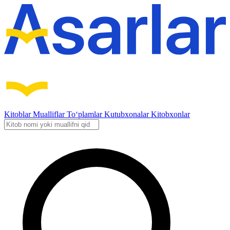
Kitoblar
Mualliflar
To‘plamlar
Kutubxonalar
Kitobxonlar