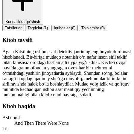
Kundalikka qo‘shish
Tafsilotlar
Taqrizlar (1)
Iqtiboslar (0)
To‘plamlar (0)
Kitob tavsifi
Agata Kristining ushbu asari detektiv janrining eng buyuk durdonasi
hisoblanadi. Bir-biriga mutlaqo notanish o‘n nafar inson sirli taklif
bilan kimsasiz oroldagi hashamatli uyga yig‘iladilar. Kechki ovqat
paytida grammofondan yangragan ovoz har bir mehmonni
o‘tmishdagi yashirin jinoyatlarda ayblaydi. Shundan so‘ng, bolalar
sanog‘i haqidagi qadimiy she’rga muvofiq, mehmonlar birin-ketin
sirli ravishda halok bo‘la boshlaydilar. Mutlaq yolg‘izlik va qo‘rquv
muhitida kechadigan ushbu asar mantiqiy yechimning
mukammalligi bilan kitobxonni hayratga soladi.
Kitob haqida
Asl nomi
And Then There Were None
Tili