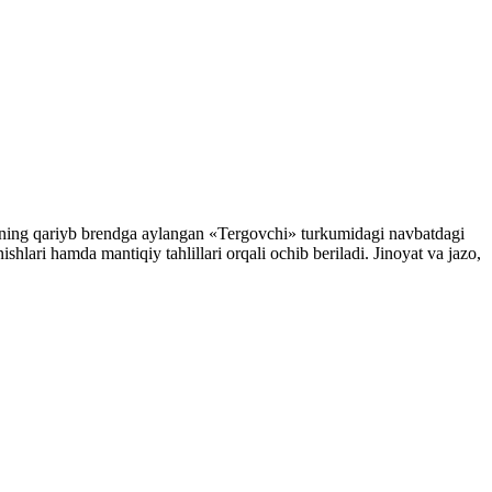
ifning qariyb brendga aylangan «Tergovchi» turkumidagi navbatdagi
shlari hamda mantiqiy tahlillari orqali ochib beriladi. Jinoyat va jazo,