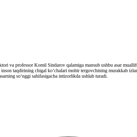
doktori va professor Komil Sindarov qalamiga mansub ushbu asar muall
a inson taqdirining chigal ko‘chalari mohir tergovchining murakkab izlani
asarning so‘nggi sahifasigacha intizorlikda ushlab turadi.