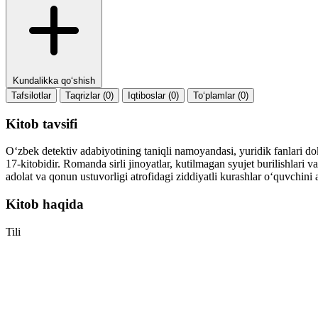
Kundalikka qo‘shish
Tafsilotlar
Taqrizlar (0)
Iqtiboslar (0)
To‘plamlar (0)
Kitob tavsifi
O‘zbek detektiv adabiyotining taniqli namoyandasi, yuridik fanlari 
17-kitobidir. Romanda sirli jinoyatlar, kutilmagan syujet burilishlari v
adolat va qonun ustuvorligi atrofidagi ziddiyatli kurashlar o‘quvchini 
Kitob haqida
Tili