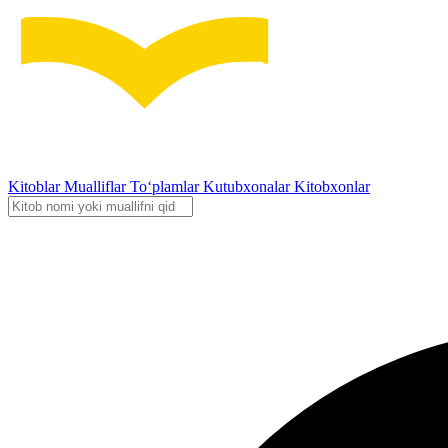
Kitoblar
Mualliflar
To‘plamlar
Kutubxonalar
Kitobxonlar