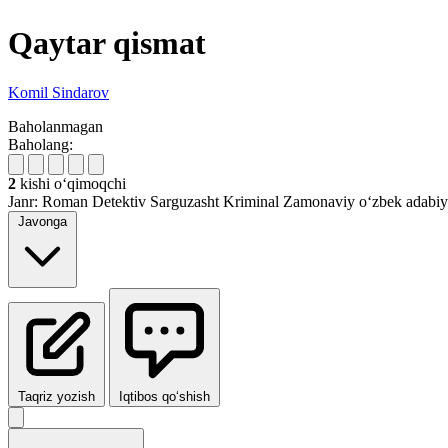
Qaytar qismat
Komil Sindarov
Baholanmagan
Baholang:
2
kishi oʻqimoqchi
Janr:
Roman
Detektiv
Sarguzasht
Kriminal
Zamonaviy o‘zbek adabiy
Javonga
Taqriz yozish
Iqtibos qo‘shish