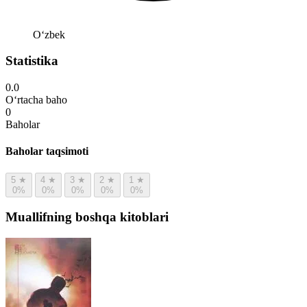
Oʻzbek
Statistika
0.0
O‘rtacha baho
0
Baholar
Baholar taqsimoti
5
★
4
★
3
★
2
★
1
★
0%
0%
0%
0%
0%
Muallifning boshqa kitoblari