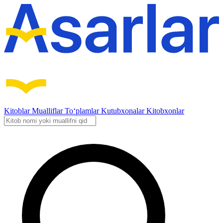
Kitoblar
Mualliflar
To‘plamlar
Kutubxonalar
Kitobxonlar