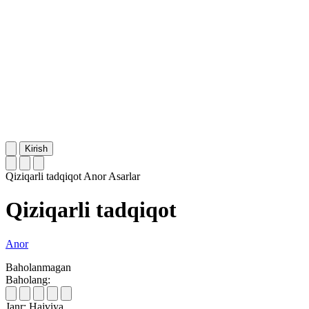
Kirish
Qiziqarli tadqiqot
Anor
Asarlar
Qiziqarli tadqiqot
Anor
Baholanmagan
Baholang:
Janr:
Hajviya