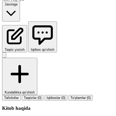
Javonga
Taqriz yozish
Iqtibos qo‘shish
Kundalikka qo‘shish
Tafsilotlar
Taqrizlar (0)
Iqtiboslar (0)
To‘plamlar (0)
Kitob haqida