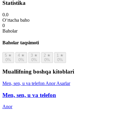
Statistika
0.0
O‘rtacha baho
0
Baholar
Baholar taqsimoti
5
★
4
★
3
★
2
★
1
★
0%
0%
0%
0%
0%
Muallifning boshqa kitoblari
Men, sen, u va telefon
Anor
Asarlar
Men, sen, u va telefon
Anor