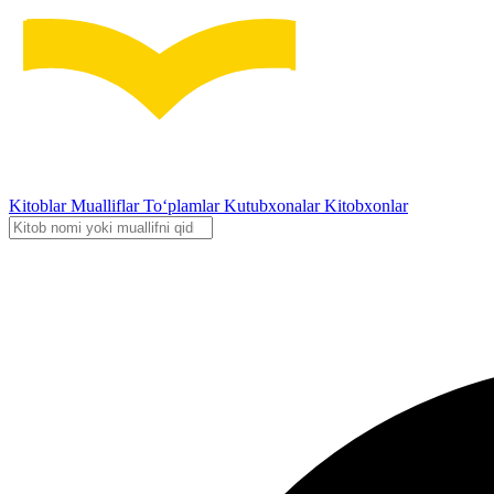
Kitoblar
Mualliflar
To‘plamlar
Kutubxonalar
Kitobxonlar