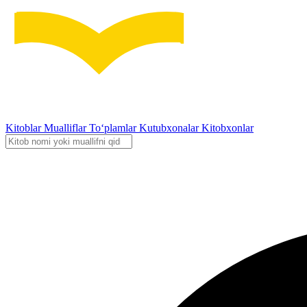
Kitoblar
Mualliflar
To‘plamlar
Kutubxonalar
Kitobxonlar