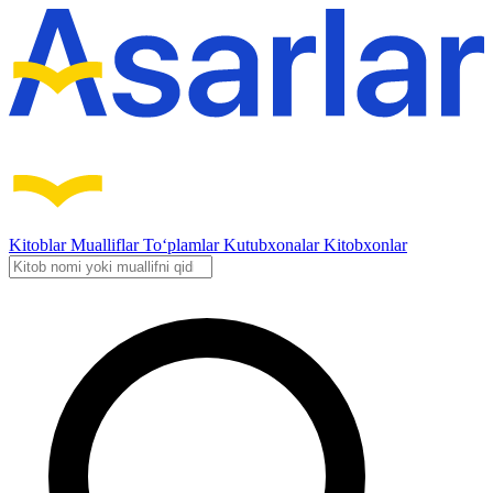
Kitoblar
Mualliflar
To‘plamlar
Kutubxonalar
Kitobxonlar