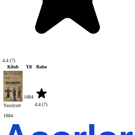
4.4
(7)
Kitob
Yil
Baho
1884
4.4
(7)
Yassiyurt
1884