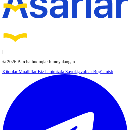
|
© 2026 Barcha huquqlar himoyalangan.
Kitoblar
Mualliflar
Biz haqimizda
Savol-javoblar
Bog‘lanish