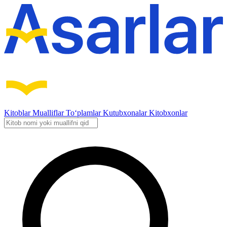
Kitoblar
Mualliflar
To‘plamlar
Kutubxonalar
Kitobxonlar