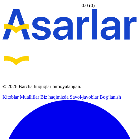
0.0
(0)
|
© 2026 Barcha huquqlar himoyalangan.
Kitoblar
Mualliflar
Biz haqimizda
Savol-javoblar
Bog‘lanish