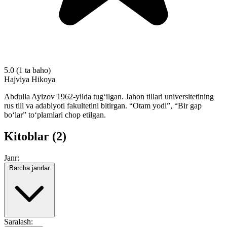
5.0
(1 ta baho)
Hajviya
Hikoya
Abdulla Ayizov 1962-yilda tug‘ilgan. Jahon tillari universitetining
rus tili va adabiyoti fakultetini bitirgan. “Otam yodi”, “Bir gap
bo‘lar” to‘plamlari chop etilgan.
Kitoblar (2)
Janr:
Barcha janrlar
Saralash: