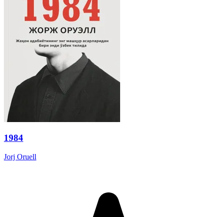
1984
Jorj Oruell