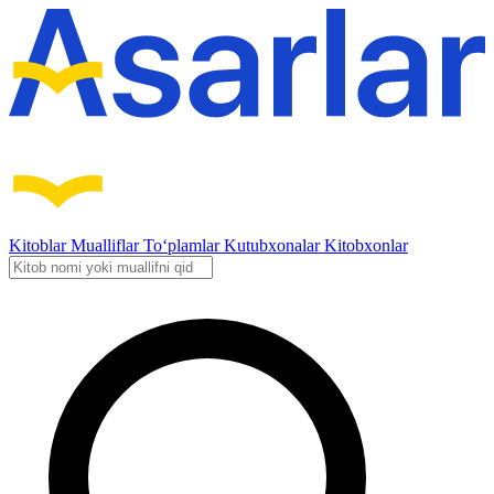
Kitoblar
Mualliflar
To‘plamlar
Kutubxonalar
Kitobxonlar