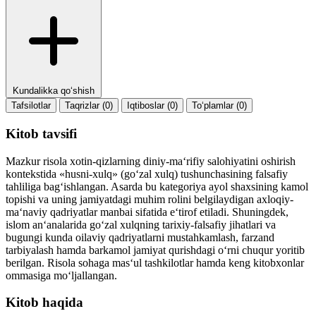
Kundalikka qo‘shish
Tafsilotlar
Taqrizlar (0)
Iqtiboslar (0)
To‘plamlar (0)
Kitob tavsifi
Mazkur risola xotin-qizlarning diniy-ma‘rifiy salohiyatini oshirish
kontekstida «husni-xulq» (go‘zal xulq) tushunchasining falsafiy
tahliliga bag‘ishlangan. Asarda bu kategoriya ayol shaxsining kamol
topishi va uning jamiyatdagi muhim rolini belgilaydigan axloqiy-
ma‘naviy qadriyatlar manbai sifatida e‘tirof etiladi. Shuningdek,
islom an‘analarida go‘zal xulqning tarixiy-falsafiy jihatlari va
bugungi kunda oilaviy qadriyatlarni mustahkamlash, farzand
tarbiyalash hamda barkamol jamiyat qurishdagi o‘rni chuqur yoritib
berilgan. Risola sohaga mas‘ul tashkilotlar hamda keng kitobxonlar
ommasiga mo‘ljallangan.
Kitob haqida