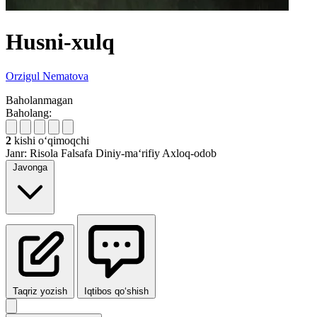
Husni-xulq
Orzigul Nematova
Baholanmagan
Baholang:
2
kishi oʻqimoqchi
Janr:
Risola
Falsafa
Diniy-ma‘rifiy
Axloq-odob
Javonga
Taqriz yozish
Iqtibos qo‘shish