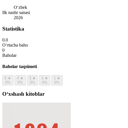
Oʻzbek
Ilk nashr sanasi
2026
Statistika
0.0
O‘rtacha baho
0
Baholar
Baholar taqsimoti
5
★
4
★
3
★
2
★
1
★
0%
0%
0%
0%
0%
Oʻxshash kitoblar