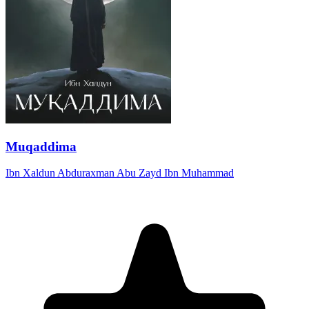
Muqaddima
Ibn Xaldun Abduraxman Abu Zayd Ibn Muhammad