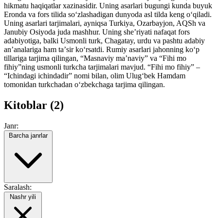
hikmatu haqiqatlar xazinasidir. Uning asarlari bugungi kunda buyuk
Eronda va fors tilida soʻzlashadigan dunyoda asl tilda keng oʻqiladi.
Uning asarlari tarjimalari, ayniqsa Turkiya, Ozarbayjon, AQSh va
Janubiy Osiyoda juda mashhur. Uning sheʼriyati nafaqat fors
adabiyotiga, balki Usmonli turk, Chagatay, urdu va pashtu adabiy
anʼanalariga ham taʼsir koʻrsatdi. Rumiy asarlari jahonning koʻp
tillariga tarjima qilingan, “Masnaviy maʼnaviy” va “Fihi mo
fihiy”ning usmonli turkcha tarjimalari mavjud. “Fihi mo fihiy” –
“Ichindagi ichindadir” nomi bilan, olim Ulugʻbek Hamdam
tomonidan turkchadan oʻzbekchaga tarjima qilingan.
Kitoblar (2)
Janr:
Barcha janrlar
Saralash:
Nashr yili