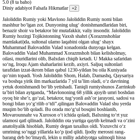
5.0
(8 ta baho)
Diniy adabiyot
Falsafa
Hikmatlar
+2
Jaloliddin Rumiy yoki Mavlono Jaloliddin Rumiy nomi bilan
mashhur boʻlgan zot. Dunyoning ulugʻ donishmandlaridan biri,
benazir shoir va betakror bir mutafakkir, valiy insondir. Jaloliddin
Rumiy hozirgi Tojikistonning Vaxsh shahri (Xorazmshohlar
mamlakati)da, sultonal ulamo laqabini olgan ulugʻ shayx
Muhammad Balovaddin Valad xonadonida dunyoga kelgan.
Balovaddin Valad Muhammad Xorazmshoh bilan kelisholmay,
oilasi, muridlarini olib, Balxdan chiqib ketadi. U Makka safaridan
soʻng, Iroqu Ajam shaharlarini kezib, axiyri. Saljuq sultonlari
tarafidan izzat-ikrom bilan qabul 1230-yildan bu oila Kuniyada
qoʻnim topadi. Yosh Jaloliddin Shom, Halab, Damashq, Qaysariya
va boshqa yirik ilm markazlarida 7 yil taʼlim oladi, oʻz davrining
yetuk donishmandi boʻlib yetishadi. Taniqli rumiyshunos Zarrinkub
taʼbiri bilan aytganda, “Mavlononing 68 yillik ajoyib umri boshdan
oyoq bir sheʼr, goʻzal, betakror, tugʻyonli ashʼor jarayoni, sadosi va
bongi bilan yoʻgʻrilib oʻtdi”.qilingan Balovaddin Valad shu yerda
muqim boʻlib qoladi. Bu orada moʻgʻul bosqini boshlanib,
Movarounnahr va Xuroson oʻt ichida qoladi, Balxning toʻrt yuz
ulamosi qatl qilinadi. Jaloliddin ota yurtiga qaytib kelmadi va oʻzini
anatoliyalik hisoblab, Rumiy degan taxallus oldi. Yozuvchi oʻz
umrining soʻnggi yillarida koʻp ijod qildi. Ijodiy merosni rang-
barang deb boʻlmaydi, lekin u milliy adabiyotga salmoqli hissa