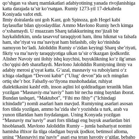
qoʻshgan va sharq mamlakatlari adabiyotining yanada rivojlanishiga
katta darajada taʼsir koʻrsatgan. Rumiy 1273-yil 17-dekabrda
Koniyada vafot etdi.
Ilmiy doiralarda uni goh Kant, goh Spinoza, goh Hegel kabi
faylasuflar bilan qiyoslaydilar. Ammo Mavlono Rumiy hech kimga
oʻxshamaydi. U muazzam Sharq tafakkurining moʻjizali bir
haykalidirkim, unda tasavvuf taraqqiyoti ham, ilmu hikmat va falsafa
ham, sheʼriyat va maʼnaviyat ham birlashib, oliy koʻrinishda
namoyon boʻladi. Jaloliddin Rumiy oʻzidan keyingi Sharq sheʼriyati,
fikriy va maʼnaviy taraqqiyotiga ulkan taʼsir oʻtkazgan ijodkordir.
Alisher Navoiy uni ilohiy ishq kuychisi, buyuklikning koʻz ilgʻamas
choʻqqisi deb sharaflaydi. Mavlono Jaloliddin Rumiyning ilmiy va
adabiy merosi gʻoyat katta. Gʻazal, masnaviy va ruboiylarni oʻz
ichiga oladigan “Devoni kabir” ("Ulugʻ devon")da uch mingdan
ortiq sheʼr bor. Falsafiy-soʻfiyona mushohadalar, ruhiyat
dialektikasini kashf etib, inson aqlini lol qoldiradigan teranlik bilan
yozilgan “Masnaviy-maʼnaviy” ham bir necha ming baytdan iborat.
Bundan tashqari, “Maktubot”, “Fihi mo fihiy” ("Ichindagi
ichindadir") nomli asarlari ham mavjud. Rumiyning asarlari asosan
fors tilida yozilgan, ammo baʼzida sheʼr yozishda u turk, arab va
yunon tillaridan ham foydalangan. Uning Konyada yozilgan
“Masnaviy maʼnaviy” asari fors tilidagi eng buyuk asarlardan biri
hisoblanadi. Mavlono Jaloliddin Rumiy – jumla bashariyat nomini
hamisha iftixor ila tilga oladigan buyuk ijodkor, betimsol alloma,
uning “Masnaviyi maʼnaviy” asari esa teran hayotiy oʻgitlar, bebaho