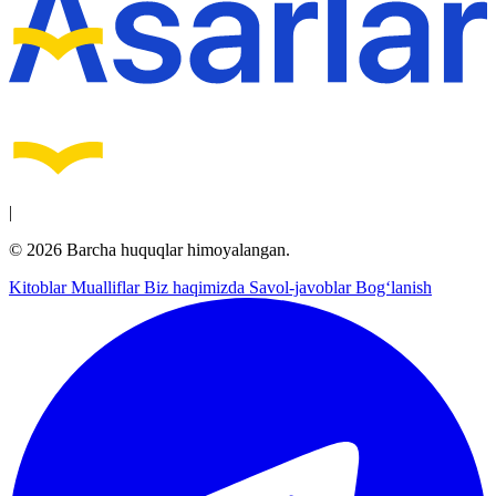
|
© 2026 Barcha huquqlar himoyalangan.
Kitoblar
Mualliflar
Biz haqimizda
Savol-javoblar
Bog‘lanish