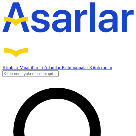
Kitoblar
Mualliflar
To‘plamlar
Kutubxonalar
Kitobxonlar