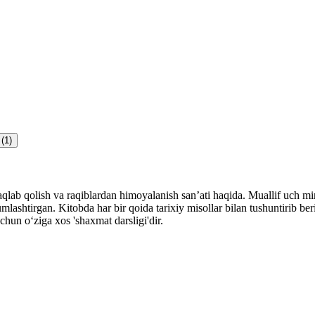
(1)
ab qolish va raqiblardan himoyalanish san’ati haqida. Muallif uch ming 
lashtirgan. Kitobda har bir qoida tarixiy misollar bilan tushuntirib ber
uchun o‘ziga xos 'shaxmat darsligi'dir.