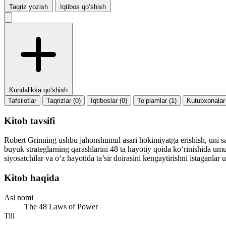
Taqriz yozish
Iqtibos qo‘shish
Kundalikka qo‘shish
Tafsilotlar
Taqrizlar (0)
Iqtiboslar (0)
To‘plamlar (1)
Kutubxonalar 
Kitob tavsifi
Robert Grinning ushbu jahonshumul asari hokimiyatga erishish, uni saql
buyuk strateglarning qarashlarini 48 ta hayotiy qoida ko‘rinishida umum
siyosatchilar va o‘z hayotida ta’sir doirasini kengaytirishni istaganlar 
Kitob haqida
Asl nomi
The 48 Laws of Power
Tili