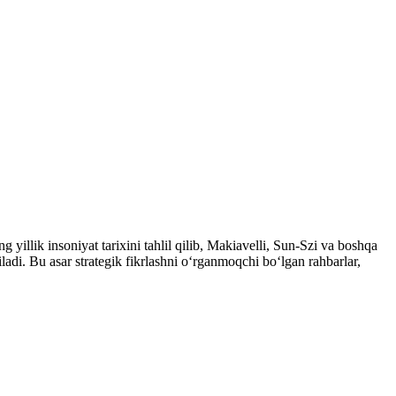
yillik insoniyat tarixini tahlil qilib, Makiavelli, Sun-Szi va boshqa
iladi. Bu asar strategik fikrlashni o‘rganmoqchi bo‘lgan rahbarlar,