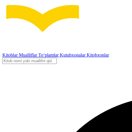
Kitoblar
Mualliflar
To‘plamlar
Kutubxonalar
Kitobxonlar