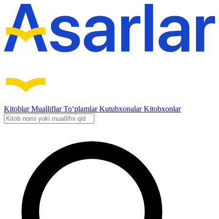
Kitoblar
Mualliflar
To‘plamlar
Kutubxonalar
Kitobxonlar