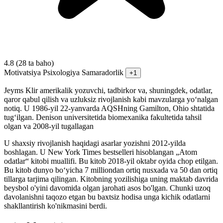
4.8
(28 ta baho)
Motivatsiya
Psixologiya
Samaradorlik
+1
Jeyms Klir amerikalik yozuvchi, tadbirkor va, shuningdek, odatlar,
qaror qabul qilish va uzluksiz rivojlanish kabi mavzularga yoʻnalgan
notiq. U 1986-yil 22-yanvarda AQSHning Gamilton, Ohio shtatida
tugʻilgan. Denison universitetida biomexanika fakultetida tahsil
olgan va 2008-yil tugallagan
U shaxsiy rivojlanish haqidagi asarlar yozishni 2012-yilda
boshlagan. U New York Times bestselleri hisoblangan „Atom
odatlar“ kitobi muallifi. Bu kitob 2018-yil oktabr oyida chop etilgan.
Bu kitob dunyo boʻyicha 7 milliondan ortiq nusxada va 50 dan ortiq
tillarga tarjima qilingan. Kitobning yozilishiga uning maktab davrida
beysbol o'yini davomida olgan jarohati asos bo'lgan. Chunki uzoq
davolanishni taqozo etgan bu baxtsiz hodisa unga kichik odatlarni
shakllantirish ko'nikmasini berdi.