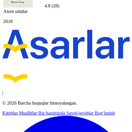
4.8
(28)
Atom odatlar
2018
|
© 2026 Barcha huquqlar himoyalangan.
Kitoblar
Mualliflar
Biz haqimizda
Savol-javoblar
Bog‘lanish