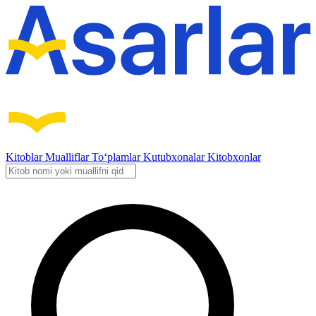
Kitoblar
Mualliflar
To‘plamlar
Kutubxonalar
Kitobxonlar