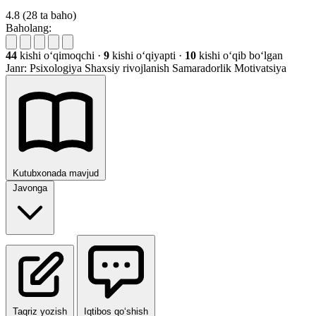
4.8
(28 ta baho)
Baholang:
44
kishi oʻqimoqchi
·
9
kishi oʻqiyapti
·
10
kishi oʻqib boʻlgan
Janr:
Psixologiya
Shaxsiy rivojlanish
Samaradorlik
Motivatsiya
Kutubxonada mavjud
Javonga
Taqriz yozish
Iqtibos qo‘shish