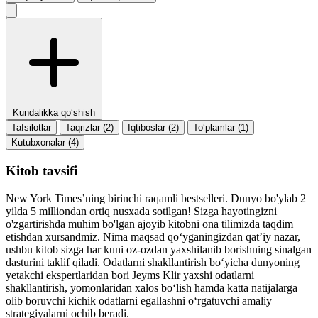
Kundalikka qo‘shish
Tafsilotlar
Taqrizlar (2)
Iqtiboslar (2)
To‘plamlar (1)
Kutubxonalar (4)
Kitob tavsifi
New York Timesʼning birinchi raqamli bestselleri. Dunyo bo'ylab 2
yilda 5 milliondan ortiq nusxada sotilgan! Sizga hayotingizni
o'zgartirishda muhim bo'lgan ajoyib kitobni ona tilimizda taqdim
etishdan xursandmiz. Nima maqsad qoʻyganingizdan qatʼiy nazar,
ushbu kitob sizga har kuni oz-ozdan yaxshilanib borishning sinalgan
dasturini taklif qiladi. Odatlarni shakllantirish boʻyicha dunyoning
yetakchi ekspertlaridan bori Jeyms Klir yaxshi odatlarni
shakllantirish, yomonlaridan xalos boʻlish hamda katta natijalarga
olib boruvchi kichik odatlarni egallashni oʻrgatuvchi amaliy
strategiyalarni ochib beradi.