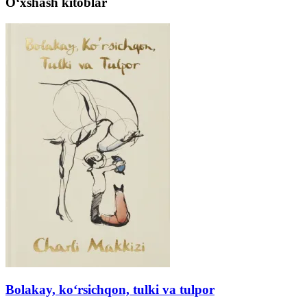
Oʻxshash kitoblar
Bolakay, ko‘rsichqon, tulki va tulpor