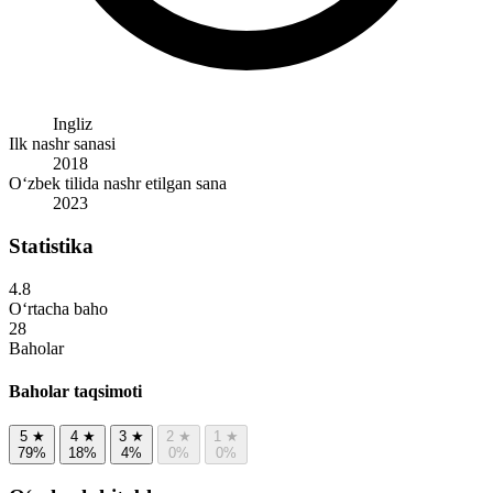
Ingliz
Ilk nashr sanasi
2018
O‘zbek tilida nashr etilgan sana
2023
Statistika
4.8
O‘rtacha baho
28
Baholar
Baholar taqsimoti
5
★
4
★
3
★
2
★
1
★
79%
18%
4%
0%
0%