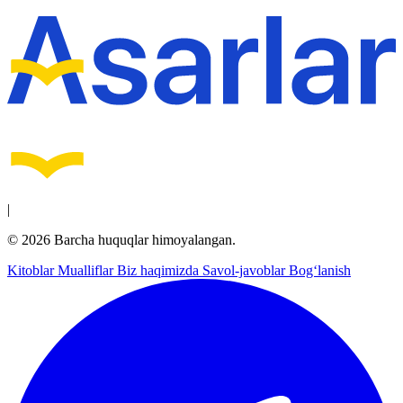
|
© 2026 Barcha huquqlar himoyalangan.
Kitoblar
Mualliflar
Biz haqimizda
Savol-javoblar
Bog‘lanish