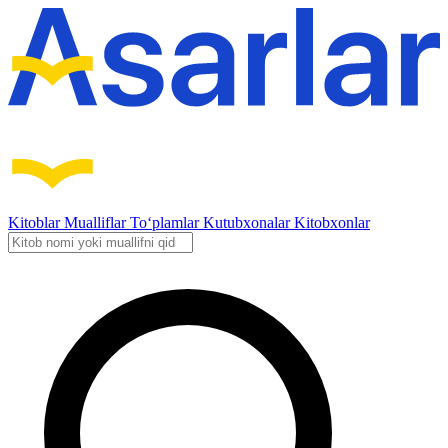
Kitoblar
Mualliflar
To‘plamlar
Kutubxonalar
Kitobxonlar