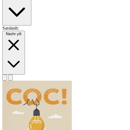
Saralash:
Nashr yili