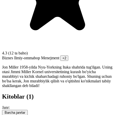
4.3
(12 ta baho)
Biznes
Ilmiy-ommabop
Menejment
+2
Jon Miller 1958-yilda Nyu-Yorkning Itaka shahrida tug'ilgan. Uning
otasi Jimmi Miller Kornel universitetining kurash bo'yicha
murabbiyi va kichik shaharchadagi ruhoniy bo'lgan. Shuning uchun
bo'lsa kerak, Jon murabbiylik qilish va o'qitishni ko'nikmalari tabiiy
shakllangan deb biladi!
Kitoblar (1)
Janr:
Barcha janrlar