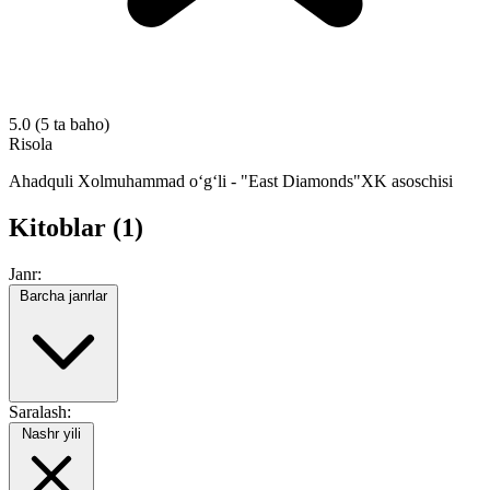
5.0
(5 ta baho)
Risola
Ahadquli Xolmuhammad o‘g‘li - "East Diamonds"XK asoschisi
Kitoblar (1)
Janr:
Barcha janrlar
Saralash:
Nashr yili