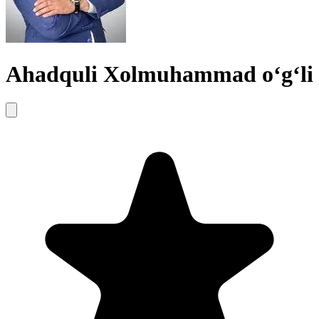
Ahadquli Xolmuhammad o‘g‘li