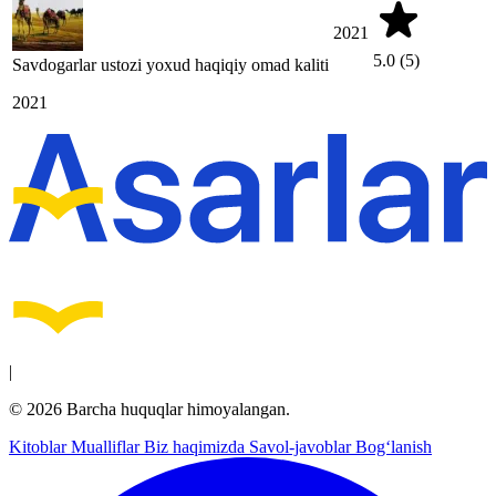
2021
5.0
(5)
Savdogarlar ustozi yoxud haqiqiy omad kaliti
2021
|
© 2026 Barcha huquqlar himoyalangan.
Kitoblar
Mualliflar
Biz haqimizda
Savol-javoblar
Bog‘lanish