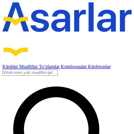
Kitoblar
Mualliflar
To‘plamlar
Kutubxonalar
Kitobxonlar