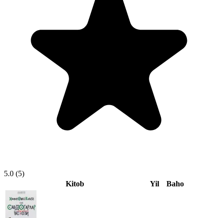
5.0
(5)
Kitob
Yil
Baho