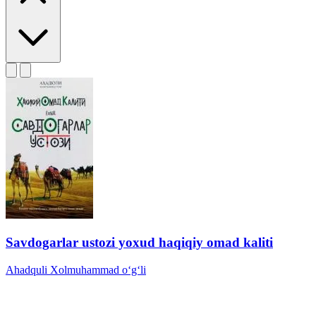
Savdogarlar ustozi yoxud haqiqiy omad kaliti
Ahadquli Xolmuhammad o‘g‘li