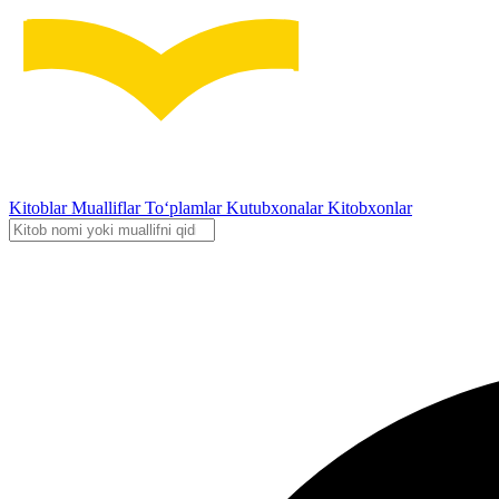
Kitoblar
Mualliflar
To‘plamlar
Kutubxonalar
Kitobxonlar