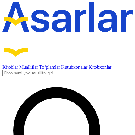
Kitoblar
Mualliflar
To‘plamlar
Kutubxonalar
Kitobxonlar