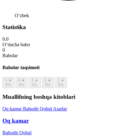
Oʻzbek
Statistika
0.0
O‘rtacha baho
0
Baholar
Baholar taqsimoti
5
★
4
★
3
★
2
★
1
★
0%
0%
0%
0%
0%
Muallifning boshqa kitoblari
Oq kamar
Bahodir Qobul
Asarlar
Oq kamar
Bahodir Qobul