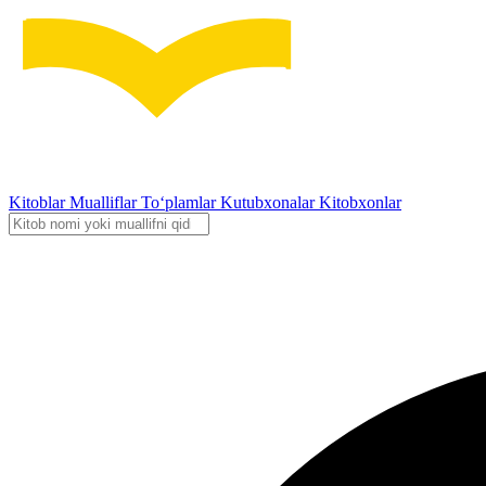
Kitoblar
Mualliflar
To‘plamlar
Kutubxonalar
Kitobxonlar