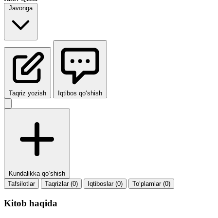
Javonga
Taqriz yozish
Iqtibos qo‘shish
Kundalikka qo‘shish
Tafsilotlar
Taqrizlar (0)
Iqtiboslar (0)
To‘plamlar (0)
Kitob haqida