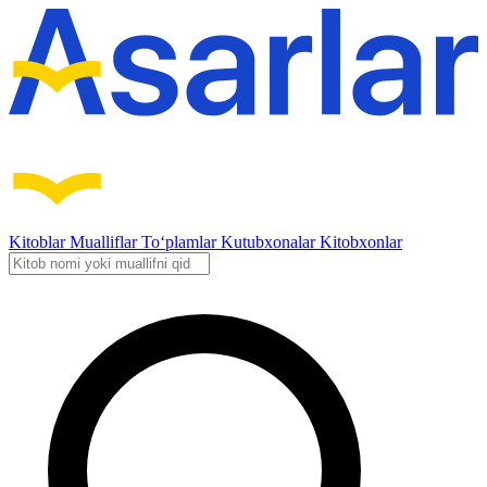
Kitoblar
Mualliflar
To‘plamlar
Kutubxonalar
Kitobxonlar