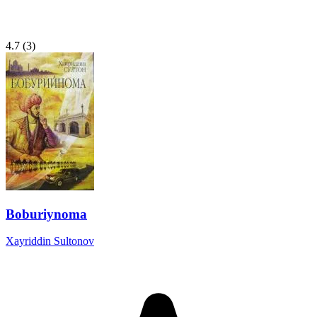
4.7
(3)
Boburiynoma
Xayriddin Sultonov