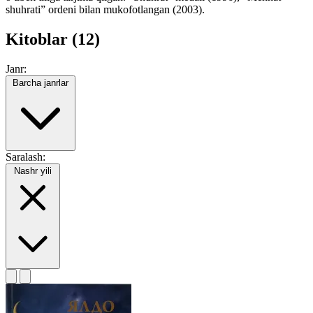
shuhrati” ordeni bilan mukofotlangan (2003).
Kitoblar (12)
Janr:
Barcha janrlar
Saralash:
Nashr yili