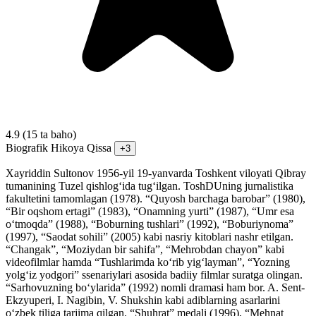
4.9
(15 ta baho)
Biografik
Hikoya
Qissa
+3
Xayriddin Sultonov 1956-yil 19-yanvarda Toshkent viloyati Qibray
tumanining Tuzel qishlogʻida tugʻilgan. ToshDUning jurnalistika
fakultetini tamomlagan (1978). “Quyosh barchaga barobar” (1980),
“Bir oqshom ertagi” (1983), “Onamning yurti” (1987), “Umr esa
oʻtmoqda” (1988), “Boburning tushlari” (1992), “Boburiynoma”
(1997), “Saodat sohili” (2005) kabi nasriy kitoblari nashr etilgan.
“Changak”, “Moziydan bir sahifa”, “Mehrobdan chayon” kabi
videofilmlar hamda “Tushlarimda koʻrib yigʻlayman”, “Yozning
yolgʻiz yodgori” ssenariylari asosida badiiy filmlar suratga olingan.
“Sarhovuzning boʻylarida” (1992) nomli dramasi ham bor. A. Sent-
Ekzyuperi, I. Nagibin, V. Shukshin kabi adiblarning asarlarini
oʻzbek tiliga tarjima qilgan. “Shuhrat” medali (1996), “Mehnat