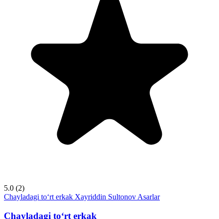
5.0
(2)
Chayladagi to‘rt erkak
Xayriddin Sultonov
Asarlar
Chayladagi to‘rt erkak