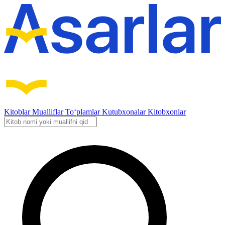
Kitoblar
Mualliflar
To‘plamlar
Kutubxonalar
Kitobxonlar