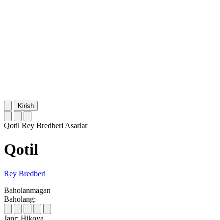
Kirish
Qotil
Rey Bredberi
Asarlar
Qotil
Rey Bredberi
Baholanmagan
Baholang:
Janr:
Hikoya