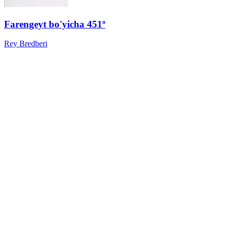
Farengeyt bo'yicha 451º
Rey Bredberi