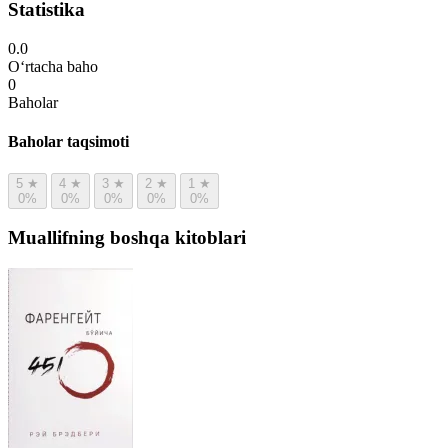
Statistika
0.0
O‘rtacha baho
0
Baholar
Baholar taqsimoti
5
★
4
★
3
★
2
★
1
★
0%
0%
0%
0%
0%
Muallifning boshqa kitoblari