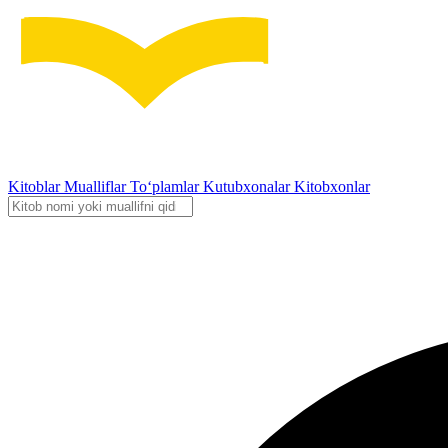
Kitoblar
Mualliflar
To‘plamlar
Kutubxonalar
Kitobxonlar