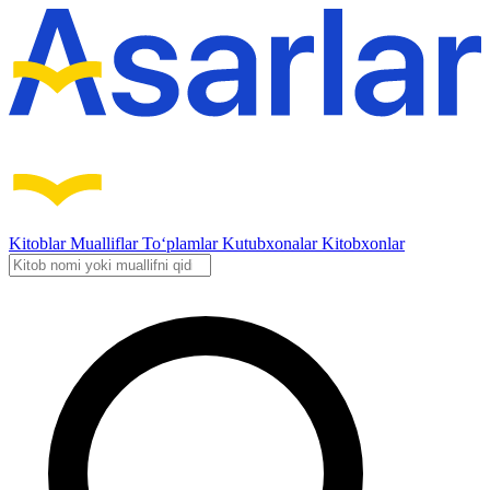
Kitoblar
Mualliflar
To‘plamlar
Kutubxonalar
Kitobxonlar