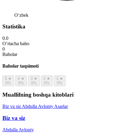
Oʻzbek
Statistika
0.0
O‘rtacha baho
0
Baholar
Baholar taqsimoti
5
★
4
★
3
★
2
★
1
★
0%
0%
0%
0%
0%
Muallifning boshqa kitoblari
Biz va siz
Abdulla Avloniy
Asarlar
Biz va siz
Abdulla Avloniy