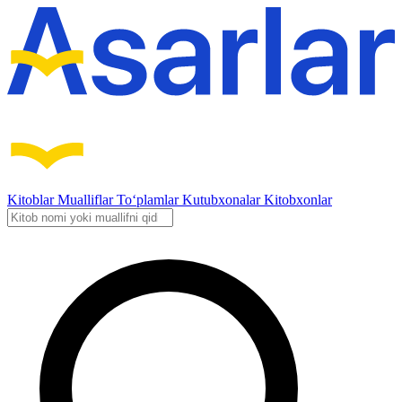
Kitoblar
Mualliflar
To‘plamlar
Kutubxonalar
Kitobxonlar