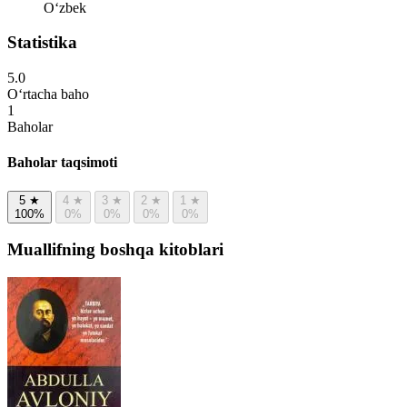
Oʻzbek
Statistika
5.0
O‘rtacha baho
1
Baholar
Baholar taqsimoti
5
★
4
★
3
★
2
★
1
★
100%
0%
0%
0%
0%
Muallifning boshqa kitoblari