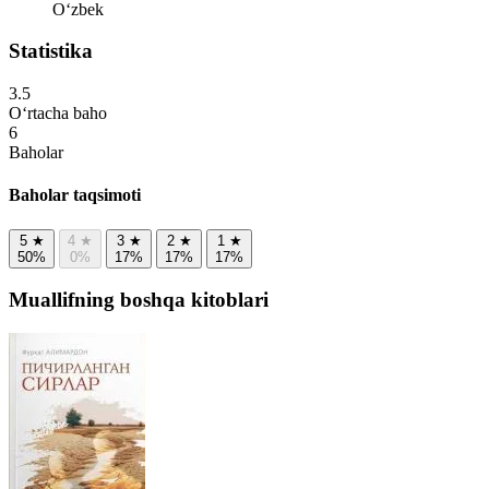
Oʻzbek
Statistika
3.5
O‘rtacha baho
6
Baholar
Baholar taqsimoti
5
★
4
★
3
★
2
★
1
★
50%
0%
17%
17%
17%
Muallifning boshqa kitoblari