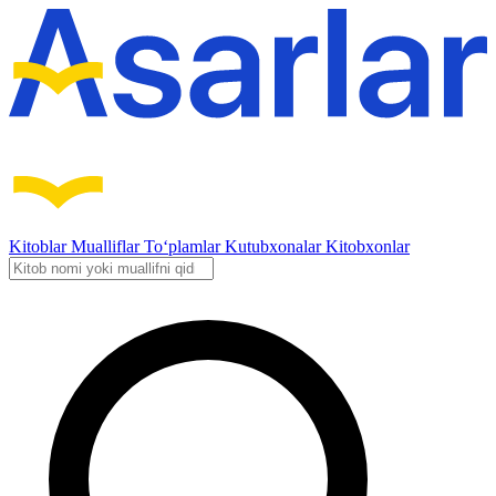
Kitoblar
Mualliflar
To‘plamlar
Kutubxonalar
Kitobxonlar