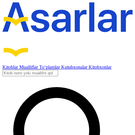
Kitoblar
Mualliflar
To‘plamlar
Kutubxonalar
Kitobxonlar