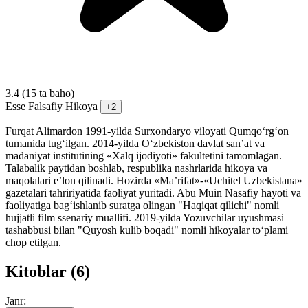
3.4
(15 ta baho)
Esse
Falsafiy
Hikoya
+2
Furqat Alimardon 1991-yilda Surxondaryo viloyati Qumqo‘rg‘on
tumanida tug‘ilgan. 2014-yilda O‘zbekiston davlat san’at va
madaniyat institutining «Xalq ijodiyoti» fakultetini tamomlagan.
Talabalik paytidan boshlab, respublika nashrlarida hikoya va
maqolalari e’lon qilinadi. Hozirda «Ma’rifat»-«Uchitel Uzbekistana»
gazetalari tahririyatida faoliyat yuritadi. Abu Muin Nasafiy hayoti va
faoliyatiga bag‘ishlanib suratga olingan "Haqiqat qilichi" nomli
hujjatli film ssenariy muallifi. 2019-yilda Yozuvchilar uyushmasi
tashabbusi bilan "Quyosh kulib boqadi" nomli hikoyalar to‘plami
chop etilgan.
Kitoblar (6)
Janr: