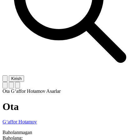
Kirish
Ota
G‘affor Hotamov
Asarlar
Ota
G‘affor Hotamov
Baholanmagan
Baholang: