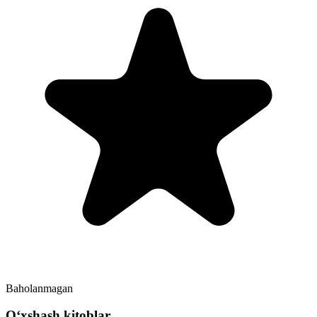
Baholanmagan
Oʻxshash kitoblar