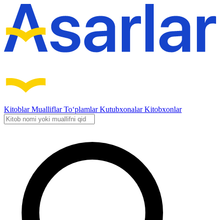
Kitoblar
Mualliflar
To‘plamlar
Kutubxonalar
Kitobxonlar