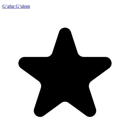
G‘afur G‘ulom