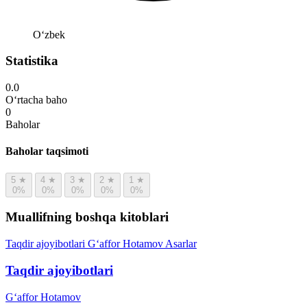
Oʻzbek
Statistika
0.0
O‘rtacha baho
0
Baholar
Baholar taqsimoti
5
★
4
★
3
★
2
★
1
★
0%
0%
0%
0%
0%
Muallifning boshqa kitoblari
Taqdir ajoyibotlari
G‘affor Hotamov
Asarlar
Taqdir ajoyibotlari
G‘affor Hotamov