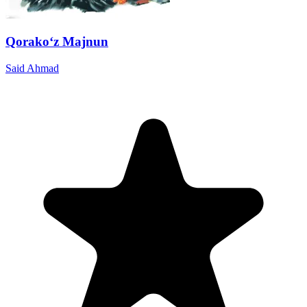
Qorako‘z Majnun
Said Ahmad