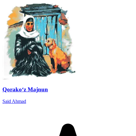
Qorako‘z Majnun
Said Ahmad