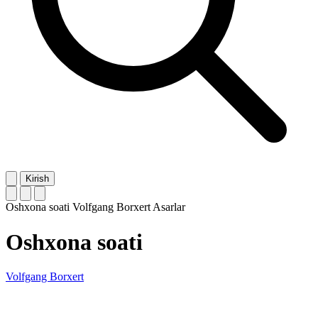
Kirish
Oshxona soati
Volfgang Borxert
Asarlar
Oshxona soati
Volfgang Borxert