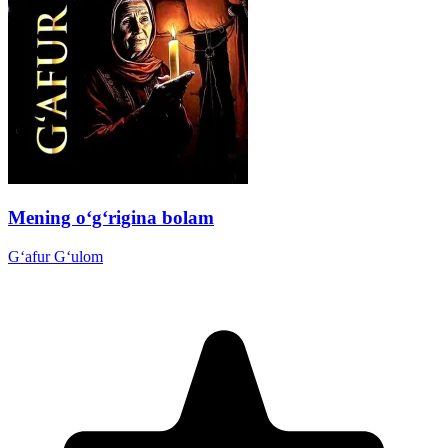
Mening o‘g‘rigina bolam
G‘afur G‘ulom