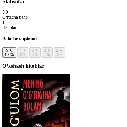
Statistika
5.0
O‘rtacha baho
1
Baholar
Baholar taqsimoti
5
★
4
★
3
★
2
★
1
★
100%
0%
0%
0%
0%
Oʻxshash kitoblar