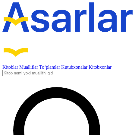
Kitoblar
Mualliflar
To‘plamlar
Kutubxonalar
Kitobxonlar