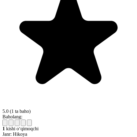
5.0
(1 ta baho)
Baholang:
1
kishi oʻqimoqchi
Janr:
Hikoya