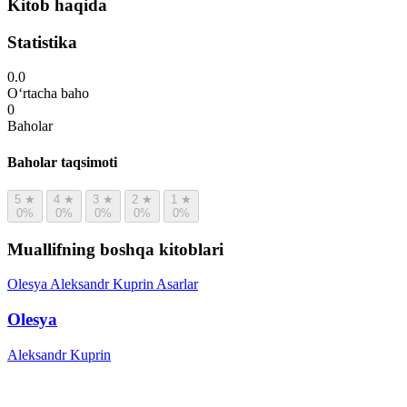
Kitob haqida
Statistika
0.0
O‘rtacha baho
0
Baholar
Baholar taqsimoti
5
★
4
★
3
★
2
★
1
★
0%
0%
0%
0%
0%
Muallifning boshqa kitoblari
Olesya
Aleksandr Kuprin
Asarlar
Olesya
Aleksandr Kuprin