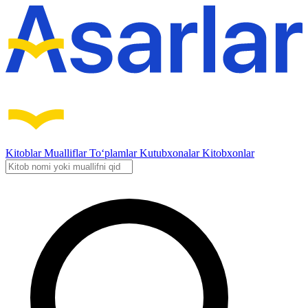
Kitoblar
Mualliflar
To‘plamlar
Kutubxonalar
Kitobxonlar