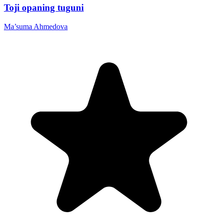
Toji opaning tuguni
Ma’suma Ahmedova