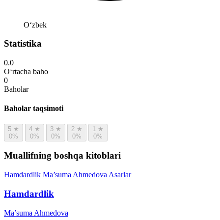
Oʻzbek
Statistika
0.0
O‘rtacha baho
0
Baholar
Baholar taqsimoti
5
★
4
★
3
★
2
★
1
★
0%
0%
0%
0%
0%
Muallifning boshqa kitoblari
Hamdardlik
Ma’suma Ahmedova
Asarlar
Hamdardlik
Ma’suma Ahmedova