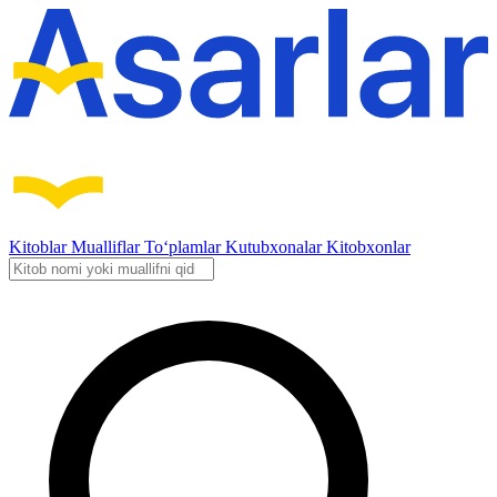
Kitoblar
Mualliflar
To‘plamlar
Kutubxonalar
Kitobxonlar