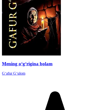
Mening o‘g‘rigina bolam
G‘afur G‘ulom