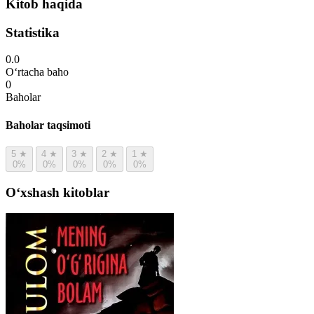
Kitob haqida
Statistika
0.0
O‘rtacha baho
0
Baholar
Baholar taqsimoti
5
★
4
★
3
★
2
★
1
★
0%
0%
0%
0%
0%
Oʻxshash kitoblar