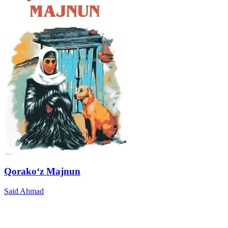
Qorako‘z Majnun
Said Ahmad