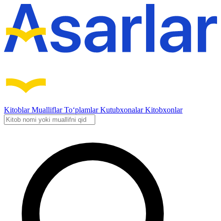
Kitoblar
Mualliflar
To‘plamlar
Kutubxonalar
Kitobxonlar