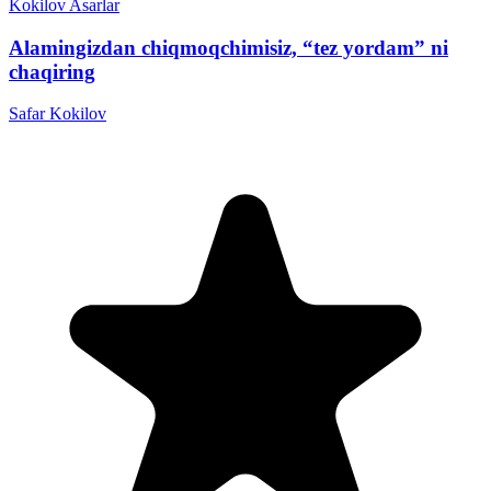
Kokilov
Asarlar
Alamingizdan chiqmoqchimisiz, “tez yordam” ni
chaqiring
Safar Kokilov