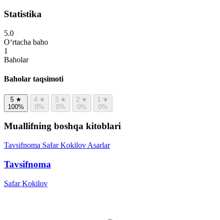
Statistika
5.0
O‘rtacha baho
1
Baholar
Baholar taqsimoti
5
★
4
★
3
★
2
★
1
★
100%
0%
0%
0%
0%
Muallifning boshqa kitoblari
Tavsifnoma
Safar Kokilov
Asarlar
Tavsifnoma
Safar Kokilov