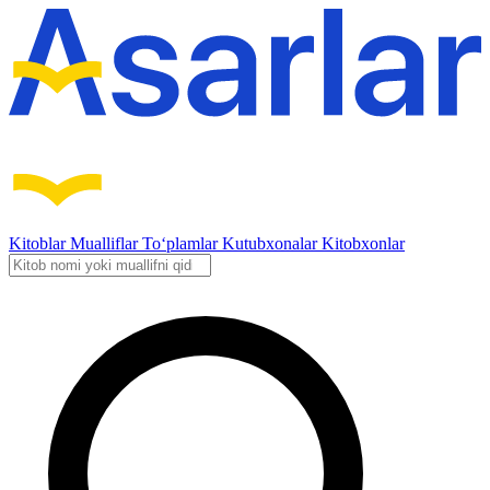
Kitoblar
Mualliflar
To‘plamlar
Kutubxonalar
Kitobxonlar