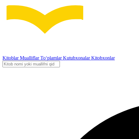
Kitoblar
Mualliflar
To‘plamlar
Kutubxonalar
Kitobxonlar